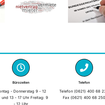
Schadenser
Mietzahlung trotz
chtshof:
in der
Geschäftsschließung
rm des
Mietwoh
wegen Corona?
ges bei
können a
Der BGH hat
derungen
nach übe
entschieden.
Jahren noch
verjährt 
Bürozeiten
Telefon
ntag - Donnerstag 9 - 12
Telefon (0621) 400 68 2
 und 13 - 17 Uhr Freitag: 9
Fax (0621) 400 68 25
- 12 Uhr