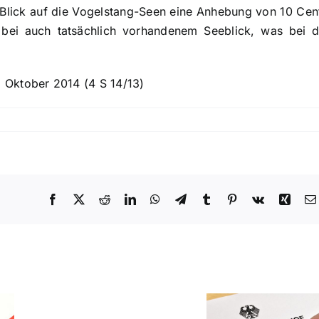
lick auf die Vogelstang-Seen eine Anhebung von 10 Cent
r bei auch tatsächlich vorhandenem Seeblick, was bei d
 Oktober 2014 (4 S 14/13)
Facebook
X
Reddit
LinkedIn
WhatsApp
Telegram
Tumblr
Pinterest
Vk
Xing
Bundesgeri