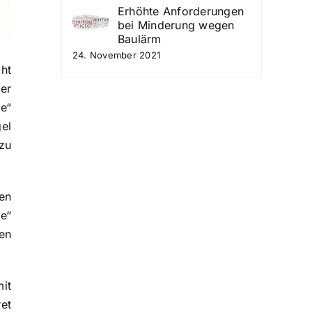
Erhöhte Anforderungen
bei Minderung wegen
Baulärm
24. November 2021
ht
er
e“
gel
zu
en
e“
en
it
et