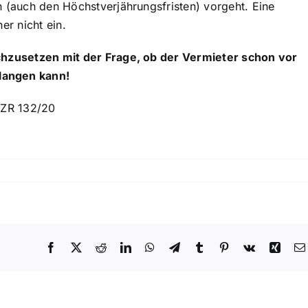
n (auch den Höchstverjährungsfristen) vorgeht. Eine
er nicht ein.
ichzusetzen mit der Frage, ob der Vermieter schon vor
langen kann!
I ZR 132/20
Facebook
X
Reddit
LinkedIn
WhatsApp
Telegram
Tumblr
Pinterest
Vk
Xing