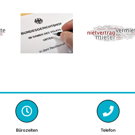
Landgeri
g trotz
Erhöhte
Mannheim:
chließung
Anforderungen
Mannhei
rona?
bei Minderung
Mietspiegel 
 hat
wegen Baulärm
qualifizie
den.
Mietspie
Bürozeiten
Telefon