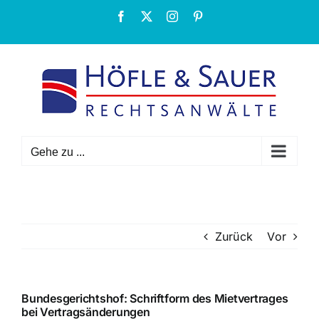
Zum
Facebook
X
Instagram
Pinterest
Inhalt
springen
Gehe zu ...
Zurück
Vor
Bundesgerichtshof: Schriftform des Mietvertrages
bei Vertragsänderungen