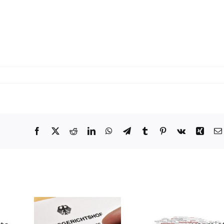
Facebook
X
Reddit
LinkedIn
WhatsApp
Telegram
Tumblr
Pinterest
Vk
Xing
Bundesgeri
Schadenser
g trotz