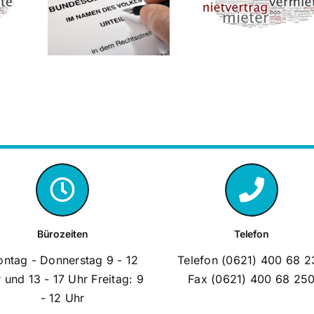
Erhöhte
in der
chließung
Anforderungen
Mietwoh
rona?
bei Minderung
können a
 hat
wegen Baulärm
nach übe
den.
Jahren noch
verjährt 
Bürozeiten
Telefon
ntag - Donnerstag 9 - 12
Telefon (0621) 400 68 2
 und 13 - 17 Uhr Freitag: 9
Fax (0621) 400 68 25
- 12 Uhr