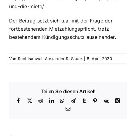
und-die-miete/
Der Beitrag setzt sich u.a. mit der Frage der
fortbestehenden Mietzahlungspflicht, trotz
bestehendem Kündigungsschutz auseinander.
Von
Rechtsanwalt Alexander R. Sauer
|
8. April 2020
Teilen Sie diesen Artikel!
Facebook
X
Reddit
LinkedIn
WhatsApp
Telegram
Tumblr
Pinterest
Vk
Xing
E-
Mail