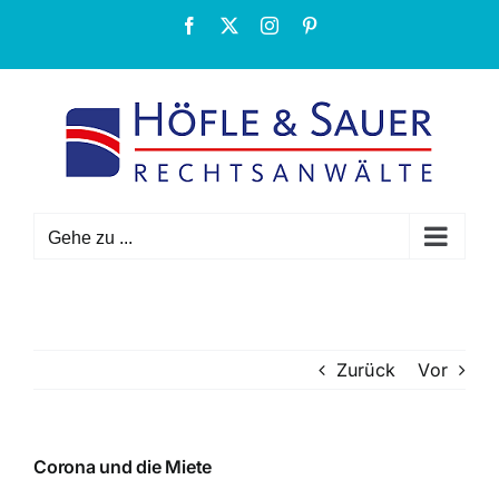
Zum
Facebook
X
Instagram
Pinterest
Inhalt
springen
Gehe zu ...
Zurück
Vor
Corona und die Miete