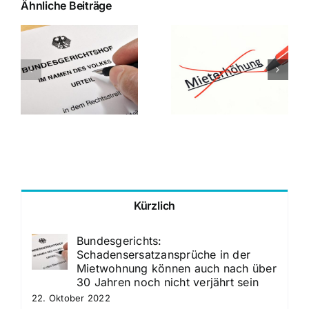
Ähnliche Beiträge
:
zansprüche
Landgericht
Mannheim: Der
Bundesgerichtsho
Mannheimer
Schriftform des
Mietspiegel ist
Mietvertrages bei
ein qualifizierter
Vertragsänderun
Mietspiegel
Kürzlich
Bundesgerichts:
Schadensersatzansprüche in der
Mietwohnung können auch nach über
30 Jahren noch nicht verjährt sein
22. Oktober 2022