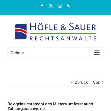
Zum
Facebook
X
Instagram
Pinterest
Inhalt
springen
Gehe zu ...
Zurück
Vor
Belegeinsichtsrecht des Mieters umfasst auch
Zahlungsnachweise