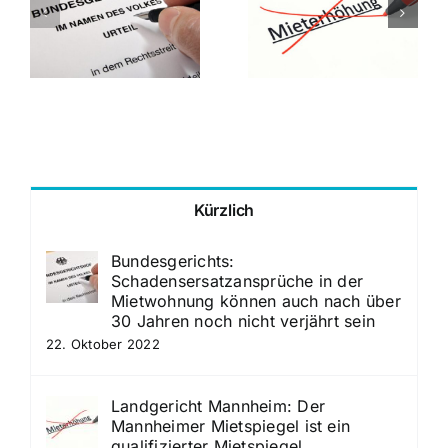
Mannheim: Der
Bundesgerichtsho
Mannheimer
Schriftform des
Mietspiegel ist
Mietvertrages bei
ein qualifizierter
Vertragsänderun
Mietspiegel
Kürzlich
Bundesgerichts:
Schadensersatzansprüche in der
Mietwohnung können auch nach über
30 Jahren noch nicht verjährt sein
22. Oktober 2022
Landgericht Mannheim: Der
Mannheimer Mietspiegel ist ein
qualifizierter Mietspiegel