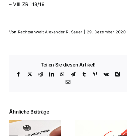
– VIII ZR 118/19
Von
Rechtsanwalt Alexander R. Sauer
|
29. Dezember 2020
Teilen Sie diesen Artikel!
Facebook
X
Reddit
LinkedIn
WhatsApp
Telegram
Tumblr
Pinterest
Vk
Xing
E-
Mail
Ähnliche Beiträge
:
zansprüche
Landgericht