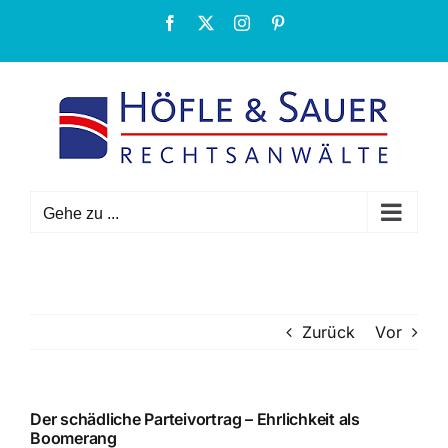
Zum
Facebook
X
Instagram
Pinterest
Inhalt
springen
Gehe zu ...
Zurück
Vor
Der schädliche Parteivortrag – Ehrlichkeit als
Boomerang