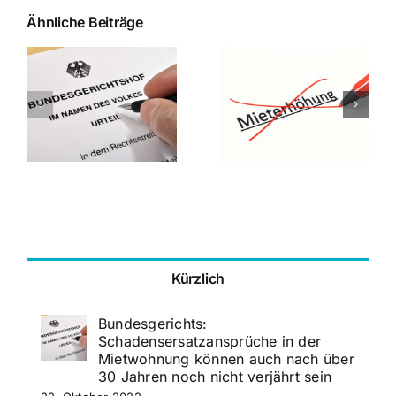
Ähnliche Beiträge
:
zansprüche
Landgericht
Mannheim: Der
Bundesgerichtsho
Mannheimer
Schriftform des
Mietspiegel ist
Mietvertrages bei
ein qualifizierter
Vertragsänderun
Mietspiegel
Kürzlich
Bundesgerichts:
Schadensersatzansprüche in der
Mietwohnung können auch nach über
30 Jahren noch nicht verjährt sein