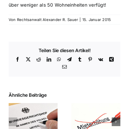
über weniger als 50 Wohneinheiten verfügt!
Von
Rechtsanwalt Alexander R. Sauer
|
15. Januar 2015
Teilen Sie diesen Artikel!
Facebook
X
Reddit
LinkedIn
WhatsApp
Telegram
Tumblr
Pinterest
Vk
Xing
E-
Mail
Ähnliche Beiträge
:
zansprüche
Landgericht
Mannheim: Der
Bundesgerichtsho
Mannheimer
Schriftform des