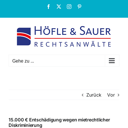
Zum
Facebook
X
Instagram
Pinterest
Inhalt
springen
Gehe zu ...
Zurück
Vor
15.000 € Entschädigung wegen mietrechtlicher
Diskriminierung