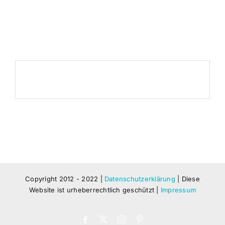
Zum
Inhalt
springen
Copyright 2012 - 2022 |
Datenschutzerklärung
| Diese
Website ist urheberrechtlich geschützt |
Impressum
Facebook
X
Instagram
Pinterest